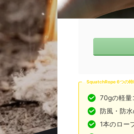
SquatchRope 6つの
70gの軽
防風・防水
1本のロー